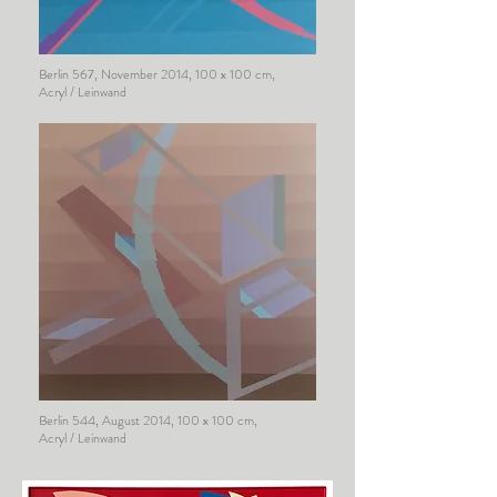
Berlin 567, November 2014, 100 x 100 cm,
Acryl / Leinwand
Berlin 544, August 2014, 100 x 100 cm,
Acryl / Leinwand